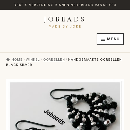
GRATIS VERZENDING BINNEN NEDERLAND VANAF €50
JOBEADS
Ga
Ga
door
naar
MADE BY JOKE
naar
de
MENU
navigatie
inhoud
HOME
HOME
WINKEL
OORBELLEN
HANDGEMAAKTE OORBELLEN
AFREKENEN
BLACK-SILVER
CATEGORIES
CONTACT
MIJN ACCOUNT
RETOURNEREN
TRANSLATE