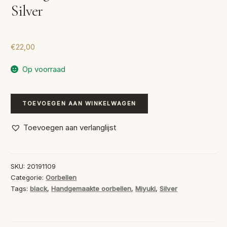
Silver
€
22,00
Op voorraad
Handgemaakte
TOEVOEGEN AAN WINKELWAGEN
Oorbellen
Black-
Toevoegen aan verlanglijst
Silver
aantal
SKU:
20191109
Categorie:
Oorbellen
Tags:
black
,
Handgemaakte oorbellen
,
Miyuki
,
Silver