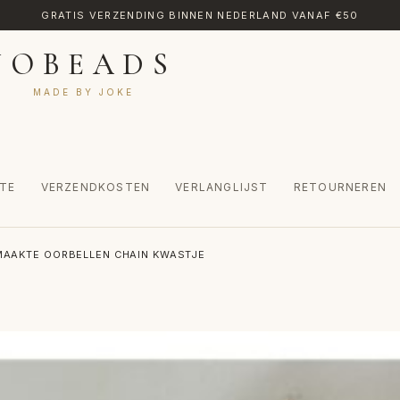
GRATIS VERZENDING BINNEN NEDERLAND VANAF €50
JOBEADS
MADE BY JOKE
TE
VERZENDKOSTEN
VERLANGLIJST
RETOURNEREN
CT
MIJN ACCOUNT
RETOURNEREN
TRANSLATE
VERLANGLIJST
AAKTE OORBELLEN CHAIN KWASTJE
INKEL
WINKELWAGEN