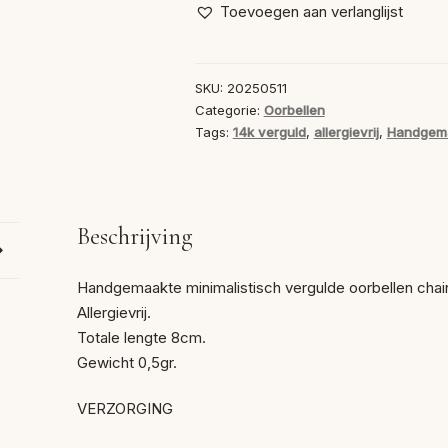
Chain
Toevoegen aan verlanglijst
Kwastje
aantal
SKU:
20250511
Categorie:
Oorbellen
Tags:
14k verguld
,
allergievrij
,
Handgema
Beschrijving
Handgemaakte minimalistisch vergulde oorbellen chai
Allergievrij.
Totale lengte 8cm.
Gewicht 0,5gr.
VERZORGING