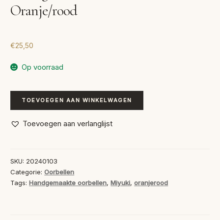
Oranje/rood
€
25,50
Op voorraad
Handgemaakte
TOEVOEGEN AAN WINKELWAGEN
Oorbellen
Oranje/rood
Toevoegen aan verlanglijst
aantal
SKU:
20240103
Categorie:
Oorbellen
Tags:
Handgemaakte oorbellen
,
Miyuki
,
oranjerood