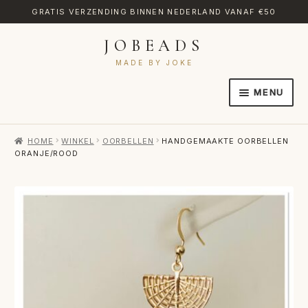
GRATIS VERZENDING BINNEN NEDERLAND VANAF €50
JOBEADS
Ga
Ga
door
naar
MADE BY JOKE
naar
de
MENU
navigatie
inhoud
HOME
HOME
WINKEL
OORBELLEN
HANDGEMAAKTE OORBELLEN
AFREKENEN
ORANJE/ROOD
CATEGORIES
CONTACT
MIJN ACCOUNT
RETOURNEREN
TRANSLATE