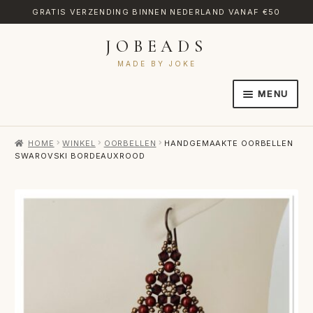
GRATIS VERZENDING BINNEN NEDERLAND VANAF €50
JOBEADS
Ga
Ga
door
naar
MADE BY JOKE
naar
de
MENU
navigatie
inhoud
HOME
HOME
WINKEL
OORBELLEN
HANDGEMAAKTE OORBELLEN
AFREKENEN
SWAROVSKI BORDEAUXROOD
CATEGORIES
CONTACT
MIJN ACCOUNT
RETOURNEREN
TRANSLATE