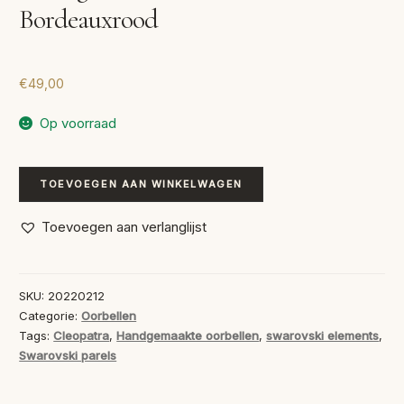
Bordeauxrood
€
49,00
Op voorraad
Handgemaakte
TOEVOEGEN AAN WINKELWAGEN
Oorbellen
Swarovski
Toevoegen aan verlanglijst
Bordeauxrood
aantal
SKU:
20220212
Categorie:
Oorbellen
Tags:
Cleopatra
,
Handgemaakte oorbellen
,
swarovski elements
,
Swarovski parels