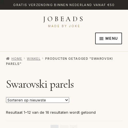
GRATIS VERZENDING BINNEN NEDERLAND VANAF €50
JOBEADS
Ga
Ga
door
naar
MADE BY JOKE
naar
de
MENU
navigatie
inhoud
HOME
HOME
WINKEL
PRODUCTEN GETAGGED “SWAROVSKI
AFREKENEN
PARELS”
CATEGORIES
Swarovski parels
CONTACT
MIJN ACCOUNT
RETOURNEREN
Gesorteerd
Resultaat 1–12 van de 16 resultaten wordt getoond
op
TRANSLATE
nieuwste