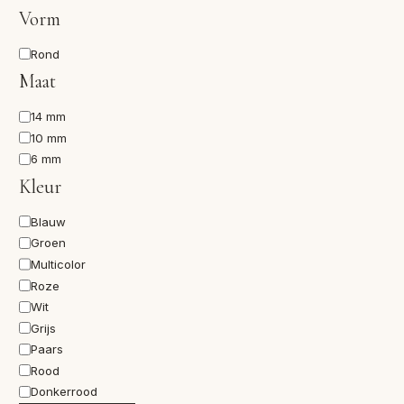
Vorm
Vorm
Rond
Maat
Maat
14 mm
10 mm
6 mm
Kleur
Kleur
Blauw
Groen
Multicolor
Roze
Wit
Grijs
Paars
Rood
Donkerrood