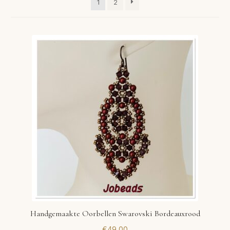
1
2
VERLANGLIJST
VERZENDKOSTEN
VOLG BESTELLING
WINKEL
WINKELWAGEN
Handgemaakte Oorbellen Swarovski Bordeauxrood
€
49,00