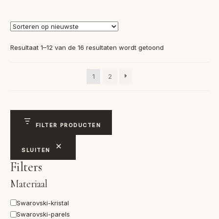
Gesorteerd
Resultaat 1–12 van de 16 resultaten wordt getoond
op
nieuwste
1
2
FILTER PRODUCTEN
SLUITEN
Filters
Materiaal
Materiaal
Swarovski-kristal
Swarovski-parels