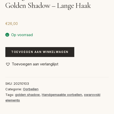
Golden Shadow – Lange Haak
€
26,00
Op voorraad
Handgemaakte
TOEVOEGEN AAN WINKELWAGEN
Oorbellen
Swarovski
Toevoegen aan verlanglijst
Golden
Shadow
-
SKU:
20210103
Lange
Categorie:
Oorbellen
Haak
Tags:
golden shadow
,
Handgemaakte oorbellen
,
swarovski
elements
aantal