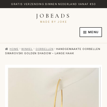
GRATIS VERZENDING BINNEN NEDERLAND VANAF €50
JOBEADS
Ga
Ga
door
naar
MADE BY JOKE
naar
de
MENU
navigatie
inhoud
HOME
HOME
WINKEL
OORBELLEN
HANDGEMAAKTE OORBELLEN
AFREKENEN
SWAROVSKI GOLDEN SHADOW – LANGE HAAK
CATEGORIES
CONTACT
MIJN ACCOUNT
RETOURNEREN
TRANSLATE