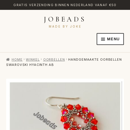
GRATIS VERZENDING BINNEN NEDERLAND VANAF €50
JOBEADS
Ga
Ga
door
naar
MADE BY JOKE
naar
de
MENU
navigatie
inhoud
HOME
HOME
WINKEL
OORBELLEN
HANDGEMAAKTE OORBELLEN
AFREKENEN
SWAROVSKI HYACINTH AB
CATEGORIES
CONTACT
MIJN ACCOUNT
RETOURNEREN
TRANSLATE