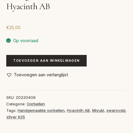
Hyacinth AB
€
25,00
Op voorraad
Handgemaakte
TOEVOEGEN AAN WINKELWAGEN
Oorbellen
Swarovski
Toevoegen aan verlanglijst
Hyacinth
AB
aantal
SKU:
20220406
Categorie:
Oorbellen
Tags:
Handgemaakte oorbellen
,
Hyacinth AB
,
Miyuki
,
swarovski
,
zilver 925