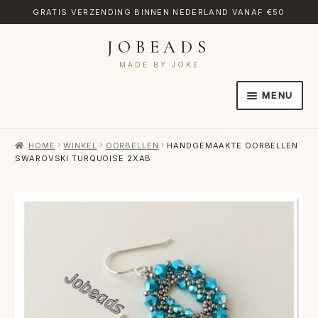
GRATIS VERZENDING BINNEN NEDERLAND VANAF €50
JOBEADS
Ga
Ga
door
naar
MADE BY JOKE
naar
de
MENU
navigatie
inhoud
HOME
HOME
WINKEL
OORBELLEN
HANDGEMAAKTE OORBELLEN
AFREKENEN
SWAROVSKI TURQUOISE 2XAB
CATEGORIES
CONTACT
MIJN ACCOUNT
RETOURNEREN
TRANSLATE