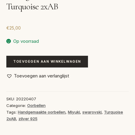
Turquoise 2xAB
€
25,00
Op voorraad
Handgemaakte
TOEVOEGEN AAN WINKELWAGEN
Oorbellen
Swarovski
Toevoegen aan verlanglijst
Turquoise
2xAB
aantal
SKU:
20220407
Categorie:
Oorbellen
Tags:
Handgemaakte oorbellen
,
Miyuki
,
swarovski
,
Turquoise
2xAB
,
zilver 925