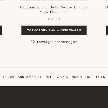
m
Handgemaakte Oorbellen Swarovski Parels
H
Magic Black 14mm
€
28,00
TOEVOEGEN AAN WINKELWAGEN
Toevoegen aan verlanglijst
100% HANDGEMAAKT
SNELLE VERZENDING
VEILIG BETALEN