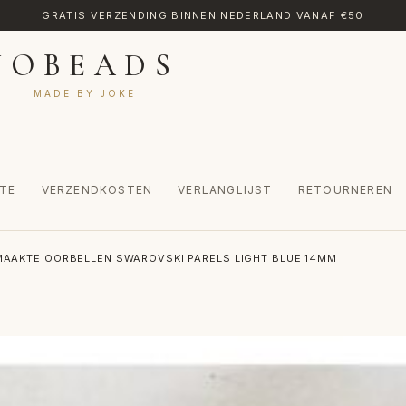
GRATIS VERZENDING BINNEN NEDERLAND VANAF €50
JOBEADS
MADE BY JOKE
TE
VERZENDKOSTEN
VERLANGLIJST
RETOURNEREN
CT
MIJN ACCOUNT
RETOURNEREN
TRANSLATE
VERLANGLIJST
AAKTE OORBELLEN SWAROVSKI PARELS LIGHT BLUE 14MM
INKEL
WINKELWAGEN