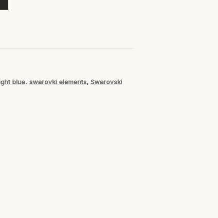
light blue
,
swarovki elements
,
Swarovski