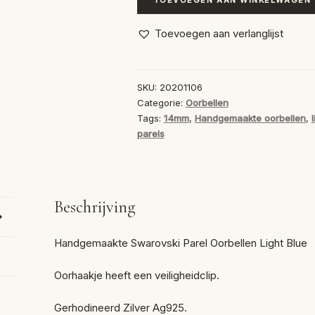
Oorbellen
Swarovski
Toevoegen aan verlanglijst
Parels
Light
Blue
SKU:
20201106
14mm
Categorie:
Oorbellen
aantal
Tags:
14mm
,
Handgemaakte oorbellen
,
parels
Beschrijving
Handgemaakte Swarovski Parel Oorbellen Light Blue
Oorhaakje heeft een veiligheidclip.
Gerhodineerd Zilver Ag925.