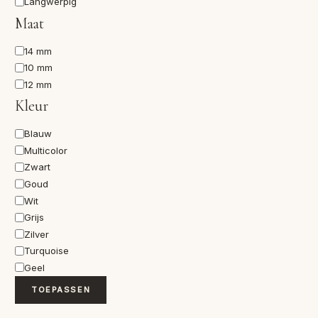
Langwerpig
Maat
Maat
14 mm
10 mm
12 mm
Kleur
Kleur
Blauw
Multicolor
Zwart
Goud
Wit
Grijs
Zilver
Turquoise
Geel
TOEPASSEN