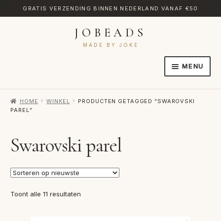
GRATIS VERZENDING BINNEN NEDERLAND VANAF €50
JOBEADS
Ga
Ga
door
naar
MADE BY JOKE
naar
de
MENU
navigatie
inhoud
HOME
HOME
WINKEL
PRODUCTEN GETAGGED “SWAROVSKI
AFREKENEN
PAREL”
CATEGORIES
Swarovski parel
CONTACT
MIJN ACCOUNT
RETOURNEREN
Gesorteerd
Toont alle 11 resultaten
op
TRANSLATE
nieuwste