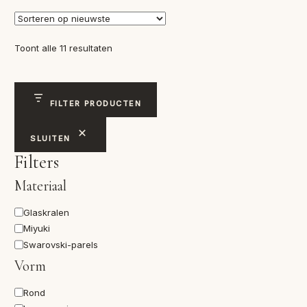
Gesorteerd
Toont alle 11 resultaten
op
nieuwste
FILTER PRODUCTEN
SLUITEN
Filters
Materiaal
Materiaal
Glaskralen
Miyuki
Swarovski-parels
Vorm
Vorm
Rond