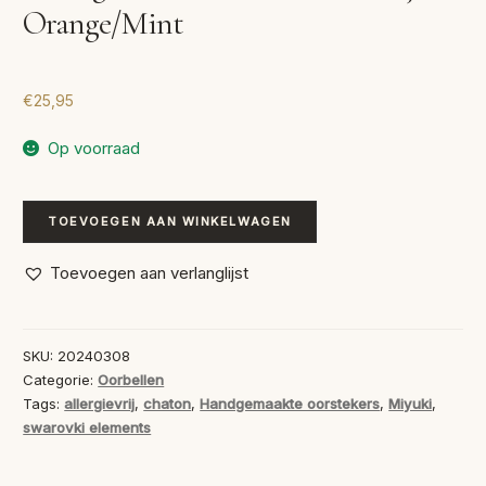
Orange/Mint
€
25,95
Op voorraad
Handgemaakte
TOEVOEGEN AAN WINKELWAGEN
Oorstekers
Hartje
Toevoegen aan verlanglijst
Orange/Mint
aantal
SKU:
20240308
Categorie:
Oorbellen
Tags:
allergievrij
,
chaton
,
Handgemaakte oorstekers
,
Miyuki
,
swarovki elements