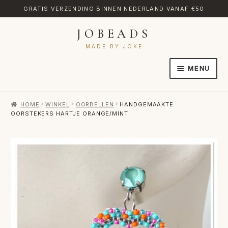
GRATIS VERZENDING BINNEN NEDERLAND VANAF €50
JOBEADS
Ga
Ga
door
naar
MADE BY JOKE
naar
de
MENU
navigatie
inhoud
HOME
HOME
WINKEL
OORBELLEN
HANDGEMAAKTE
AFREKENEN
OORSTEKERS HARTJE ORANGE/MINT
CATEGORIES
CONTACT
MIJN ACCOUNT
RETOURNEREN
TRANSLATE