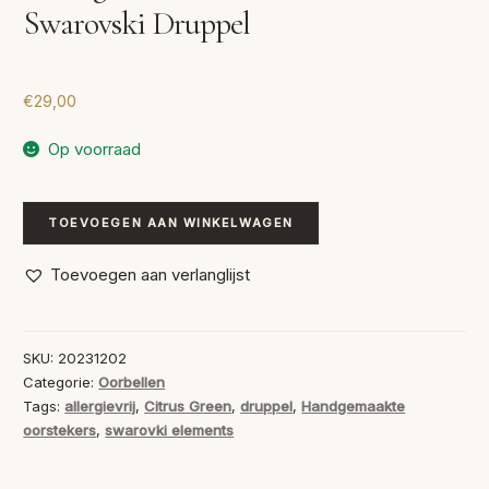
Swarovski Druppel
€
29,00
Op voorraad
Handgemaakte
TOEVOEGEN AAN WINKELWAGEN
Oorstekers
Swarovski
Toevoegen aan verlanglijst
Druppel
aantal
SKU:
20231202
Categorie:
Oorbellen
Tags:
allergievrij
,
Citrus Green
,
druppel
,
Handgemaakte
oorstekers
,
swarovki elements