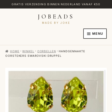
GRATIS VERZENDING BINNEN NEDERLAND VANAF €50
JOBEADS
Ga
Ga
door
naar
MADE BY JOKE
naar
de
MENU
navigatie
inhoud
HOME
HOME
WINKEL
OORBELLEN
HANDGEMAAKTE
AFREKENEN
OORSTEKERS SWAROVSKI DRUPPEL
CATEGORIES
CONTACT
MIJN ACCOUNT
RETOURNEREN
TRANSLATE