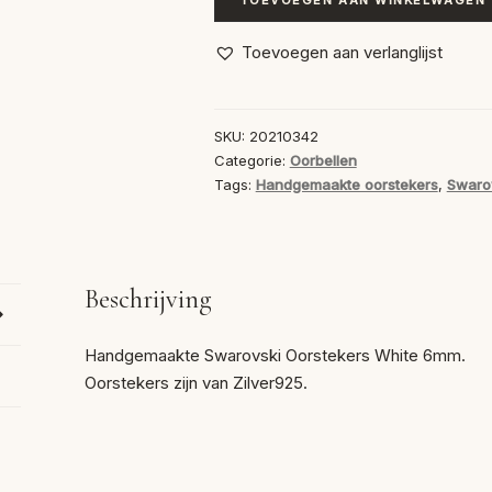
Swarovski
Oorstekers
Toevoegen aan verlanglijst
White
6mm
aantal
SKU:
20210342
Categorie:
Oorbellen
Tags:
Handgemaakte oorstekers
,
Swarov
Beschrijving
Handgemaakte Swarovski Oorstekers White 6mm.
Oorstekers zijn van Zilver925.