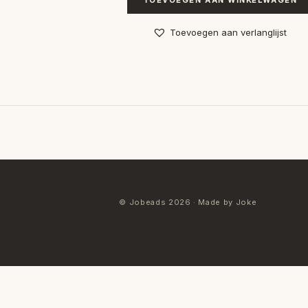
TOEVOEGEN AAN WINKELWAGEN
Toevoegen aan verlanglijst
© Jobeads 2026 · Made by Joke