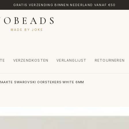
GRATIS VERZENDING BINNEN NEDERLAND VANAF €50
JOBEADS
MADE BY JOKE
TE
VERZENDKOSTEN
VERLANGLIJST
RETOURNEREN
CT
MIJN ACCOUNT
RETOURNEREN
TRANSLATE
VERLANGLIJST
AAKTE SWAROVSKI OORSTEKERS WHITE 6MM
INKEL
WINKELWAGEN