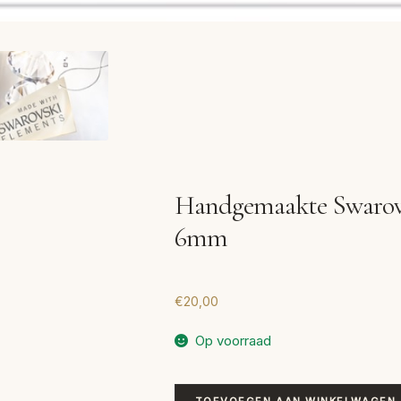
Handgemaakte Swarovs
6mm
€
20,00
Op voorraad
Handgemaakte
TOEVOEGEN AAN WINKELWAGEN