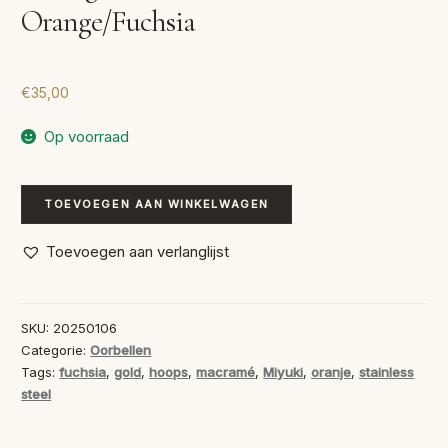
Orange/Fuchsia
€
35,00
Op voorraad
Handgeweven
TOEVOEGEN AAN WINKELWAGEN
Oorbellen
Orange/Fuchsia
Toevoegen aan verlanglijst
aantal
SKU:
20250106
Categorie:
Oorbellen
Tags:
fuchsia
,
gold
,
hoops
,
macramé
,
Miyuki
,
oranje
,
stainless
steel