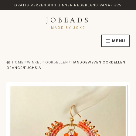
GRATIS VERZENDING BINNEN NEDERLAND VANAF €75
JOBEADS
Ga
Ga
door
naar
MADE BY JOKE
naar
de
MENU
navigatie
inhoud
HOME
HOME
WINKEL
OORBELLEN
HANDGEWEVEN OORBELLEN
AFREKENEN
ORANGE/FUCHSIA
CATEGORIES
CONTACT
MIJN ACCOUNT
RETOURNEREN
TRANSLATE