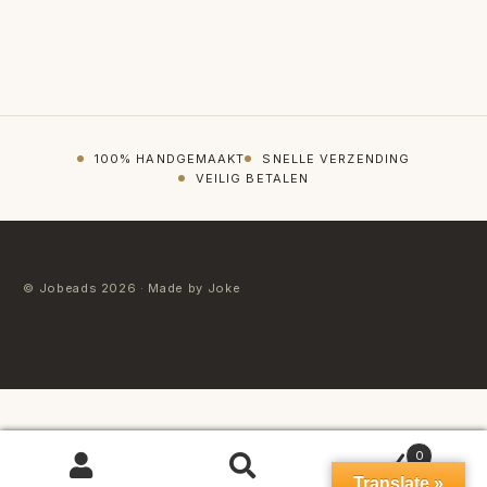
100% HANDGEMAAKT
SNELLE VERZENDING
VEILIG BETALEN
© Jobeads 2026 · Made by Joke
0
ZOEKEN
Zoeken
Translate »