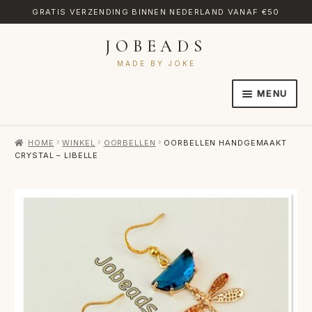
GRATIS VERZENDING BINNEN NEDERLAND VANAF €50
JOBEADS
Ga
Ga
door
naar
MADE BY JOKE
naar
de
MENU
navigatie
inhoud
HOME
HOME
WINKEL
OORBELLEN
OORBELLEN HANDGEMAAKT
AFREKENEN
CRYSTAL – LIBELLE
CATEGORIES
CONTACT
MIJN ACCOUNT
RETOURNEREN
TRANSLATE