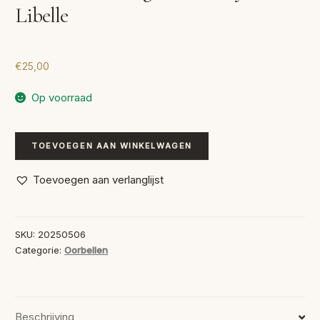
Libelle
€
25,00
Op voorraad
Oorbellen
TOEVOEGEN AAN WINKELWAGEN
Handgemaakt
Crystal
Toevoegen aan verlanglijst
-
Libelle
aantal
SKU:
20250506
Categorie:
Oorbellen
Beschrijving