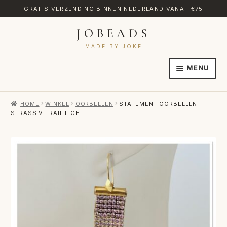
GRATIS VERZENDING BINNEN NEDERLAND VANAF €75
JOBEADS
Ga
Ga
door
naar
MADE BY JOKE
naar
de
MENU
navigatie
inhoud
HOME
HOME
WINKEL
OORBELLEN
STATEMENT OORBELLEN
AFREKENEN
STRASS VITRAIL LIGHT
CATEGORIES
CONTACT
MIJN ACCOUNT
RETOURNEREN
TRANSLATE