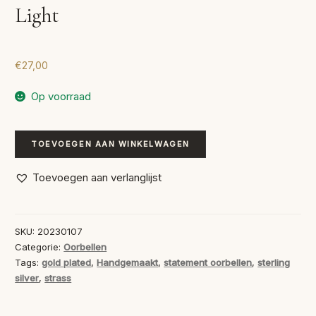
Light
€
27,00
Op voorraad
Statement
TOEVOEGEN AAN WINKELWAGEN
Oorbellen
Strass
Toevoegen aan verlanglijst
Vitrail
Light
aantal
SKU:
20230107
Categorie:
Oorbellen
Tags:
gold plated
,
Handgemaakt
,
statement oorbellen
,
sterling
silver
,
strass