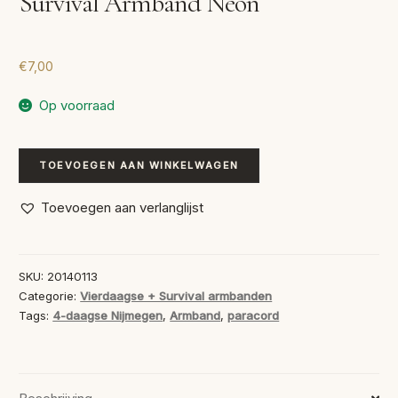
Survival Armband Neon
€
7,00
Op voorraad
Survival
TOEVOEGEN AAN WINKELWAGEN
Armband
Neon
Toevoegen aan verlanglijst
aantal
SKU:
20140113
Categorie:
Vierdaagse + Survival armbanden
Tags:
4-daagse Nijmegen
,
Armband
,
paracord