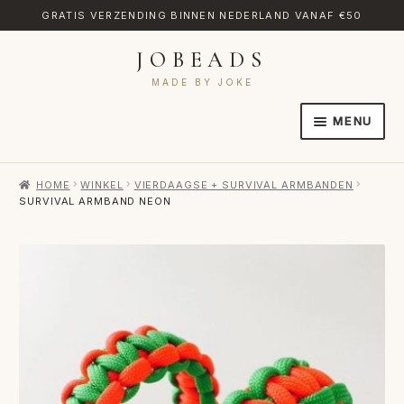
GRATIS VERZENDING BINNEN NEDERLAND VANAF €50
JOBEADS
Ga
Ga
door
naar
MADE BY JOKE
naar
de
MENU
navigatie
inhoud
HOME
HOME
WINKEL
VIERDAAGSE + SURVIVAL ARMBANDEN
AFREKENEN
SURVIVAL ARMBAND NEON
CATEGORIES
CONTACT
MIJN ACCOUNT
RETOURNEREN
TRANSLATE