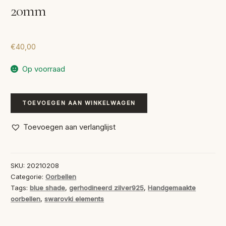
20mm
€
40,00
Op voorraad
Swarovski
TOEVOEGEN AAN WINKELWAGEN
Oorbellen
Blue
Toevoegen aan verlanglijst
Shade
20mm
aantal
SKU:
20210208
Categorie:
Oorbellen
Tags:
blue shade
,
gerhodineerd zilver925
,
Handgemaakte
oorbellen
,
swarovki elements