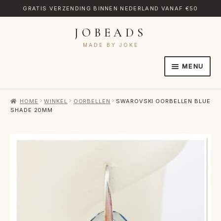
GRATIS VERZENDING BINNEN NEDERLAND VANAF €50
JOBEADS
Ga
Ga
door
naar
MADE BY JOKE
naar
de
MENU
navigatie
inhoud
HOME
HOME
WINKEL
OORBELLEN
SWAROVSKI OORBELLEN BLUE
AFREKENEN
SHADE 20MM
CATEGORIES
CONTACT
MIJN ACCOUNT
RETOURNEREN
TRANSLATE