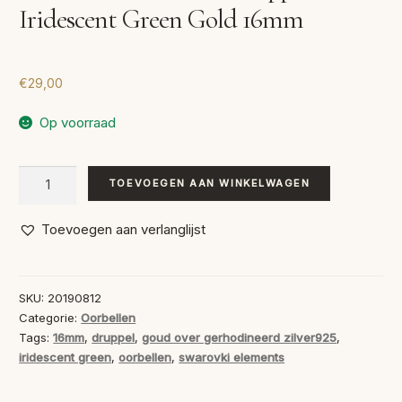
Iridescent Green Gold 16mm
€
29,00
Op voorraad
Swarovski
TOEVOEGEN AAN WINKELWAGEN
Oorbellen
Druppel
Toevoegen aan verlanglijst
Iridescent
Green
Gold
SKU:
20190812
16mm
Categorie:
Oorbellen
aantal
Tags:
16mm
,
druppel
,
goud over gerhodineerd zilver925
,
iridescent green
,
oorbellen
,
swarovki elements