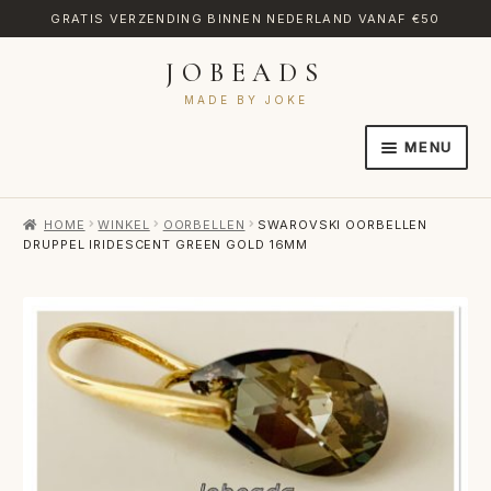
GRATIS VERZENDING BINNEN NEDERLAND VANAF €50
JOBEADS
Ga
Ga
door
naar
MADE BY JOKE
naar
de
MENU
navigatie
inhoud
HOME
HOME
WINKEL
OORBELLEN
SWAROVSKI OORBELLEN
AFREKENEN
DRUPPEL IRIDESCENT GREEN GOLD 16MM
CATEGORIES
CONTACT
MIJN ACCOUNT
RETOURNEREN
TRANSLATE