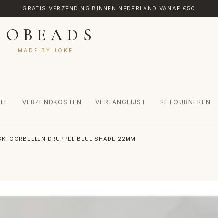
GRATIS VERZENDING BINNEN NEDERLAND VANAF €50
JOBEADS
MADE BY JOKE
TE
VERZENDKOSTEN
VERLANGLIJST
RETOURNEREN
CT
MIJN ACCOUNT
RETOURNEREN
TRANSLATE
VERLANGLIJST
KI OORBELLEN DRUPPEL BLUE SHADE 22MM
INKEL
WINKELWAGEN