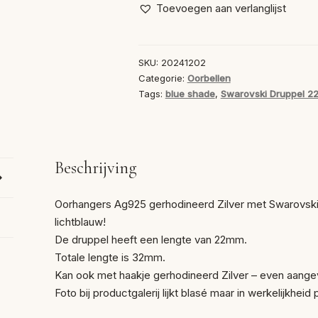
Druppel
Toevoegen aan verlanglijst
Blue
Shade
22mm
SKU:
20241202
aantal
Categorie:
Oorbellen
Tags:
blue shade
,
Swarovski Druppel 
Beschrijving
Oorhangers Ag925 gerhodineerd Zilver met Swarovski 
lichtblauw!
De druppel heeft een lengte van 22mm.
Totale lengte is 32mm.
Kan ook met haakje gerhodineerd Zilver – even aangeve
Foto bij productgalerij lijkt blasé maar in werkelijkheid 