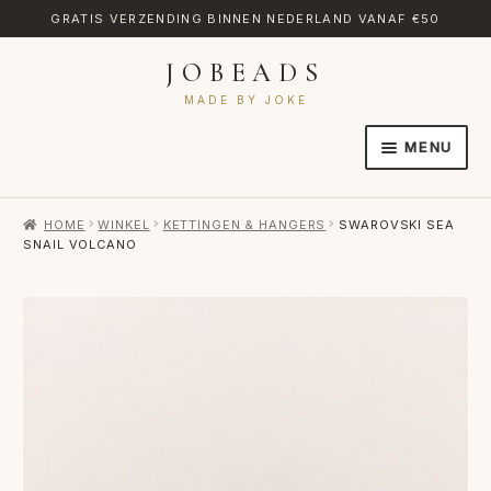
GRATIS VERZENDING BINNEN NEDERLAND VANAF €50
JOBEADS
Ga
Ga
door
naar
MADE BY JOKE
naar
de
MENU
navigatie
inhoud
HOME
HOME
WINKEL
KETTINGEN & HANGERS
SWAROVSKI SEA
AFREKENEN
SNAIL VOLCANO
CATEGORIES
CONTACT
MIJN ACCOUNT
RETOURNEREN
TRANSLATE