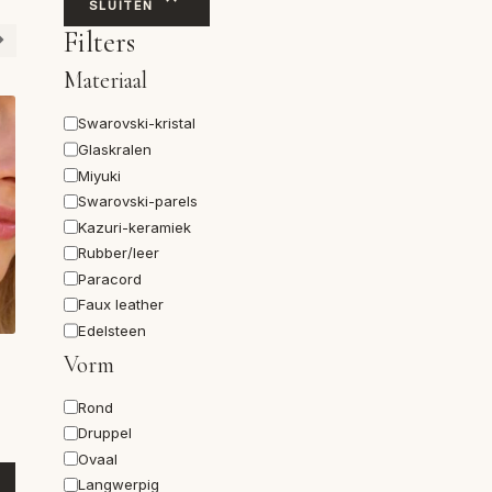
SLUITEN
Filters
Materiaal
Materiaal
Swarovski-kristal
Glaskralen
Miyuki
Swarovski-parels
Kazuri-keramiek
Rubber/leer
Paracord
Faux leather
Edelsteen
Vorm
Vorm
Rond
Druppel
Ovaal
Langwerpig