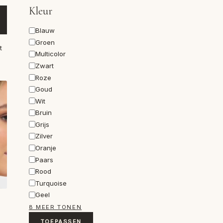
Kleur
Kleur
Blauw
Groen
t
Multicolor
Zwart
Roze
Goud
Wit
Bruin
Grijs
Zilver
Oranje
Paars
Rood
Turquoise
Geel
8 MEER TONEN
TOEPASSEN