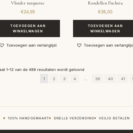
Vlinder turquoise
Rondellen Fuchsia
€
24,95
€
38,00
TOEVOEGEN AAN
TOEVOEGEN AAN
WINKELWAGEN
WINKELWAGEN
Toevoegen aan verlanglijst
Toevoegen aan verlanglijs
Gesorteerd
aat 1–12 van de 488 resultaten wordt getoond
op
1
2
3
4
…
39
40
41
nieuwste
100% HANDGEMAAKT
SNELLE VERZENDING
VEILIG BETALEN