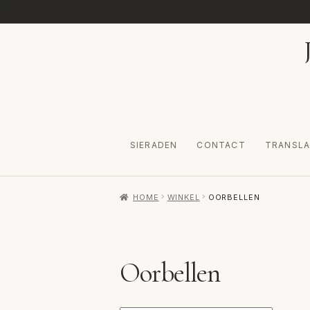
Ga
Ga
door
naar
naar
de
navigatie
inhoud
SIERADEN
CONTACT
TRANSLA
HOME
AFREKENEN
CATEGORIES
CONTA
HOME
WINKEL
OORBELLEN
VERZENDKOSTEN
VOLG BESTELLING
W
Oorbellen