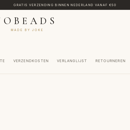
GRATIS VERZENDING BINNEN NEDERLAND VANAF €50
JOBEADS
MADE BY JOKE
TE
VERZENDKOSTEN
VERLANGLIJST
RETOURNEREN
CT
MIJN ACCOUNT
RETOURNEREN
TRANSLATE
VERLANGLIJST
INKEL
WINKELWAGEN