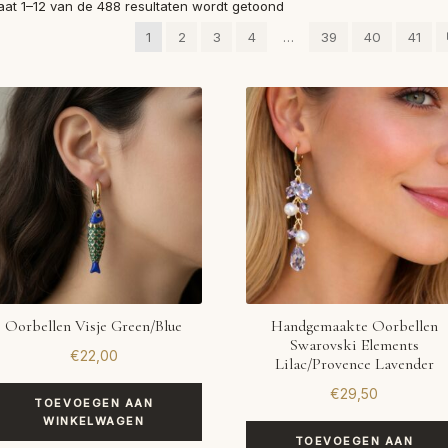
Gesorteerd
aat 1–12 van de 488 resultaten wordt getoond
op
1
2
3
4
…
39
40
41
nieuwste
Oorbellen Visje Green/Blue
Handgemaakte Oorbellen
Swarovski Elements
€
22,00
Lilac/Provence Lavender
€
29,50
TOEVOEGEN AAN
WINKELWAGEN
TOEVOEGEN AAN