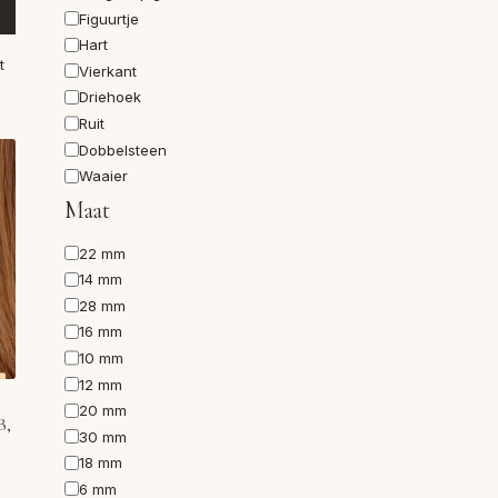
Figuurtje
Hart
t
Vierkant
Driehoek
Ruit
Dobbelsteen
Waaier
Maat
Maat
22 mm
14 mm
28 mm
16 mm
10 mm
12 mm
20 mm
B,
30 mm
18 mm
6 mm