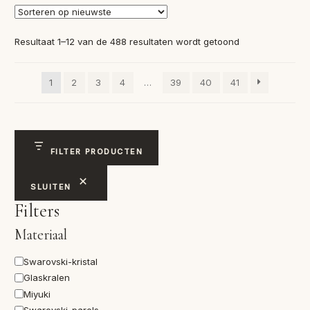
Gesorteerd
Resultaat 1–12 van de 488 resultaten wordt getoond
op
nieuwste
1
2
3
4
…
39
40
41
FILTER PRODUCTEN
SLUITEN
Filters
Materiaal
Materiaal
Swarovski-kristal
Glaskralen
Miyuki