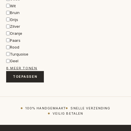
Wit
Bruin
Grijs
Zilver
Oranje
Paars
Rood
Turquoise
Geel
8 MEER TONEN
TOEPASSEN
100% HANDGEMAAKT
SNELLE VERZENDING
VEILIG BETALEN