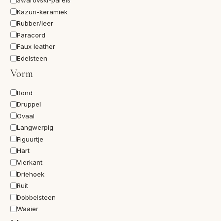
Swarovski-parels
Kazuri-keramiek
Rubber/leer
Paracord
Faux leather
Edelsteen
Vorm
Vorm
Rond
Druppel
Ovaal
Langwerpig
Figuurtje
Hart
Vierkant
Driehoek
Ruit
Dobbelsteen
Waaier