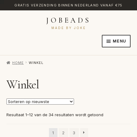
GRATIS VERZENDING BINNEN NEDERLAND VANAF €75
JOBEADS
Ga
Ga
door
naar
MADE BY JOKE
naar
de
MENU
navigatie
inhoud
HOME
HOME
WINKEL
AFREKENEN
CATEGORIES
Winkel
CONTACT
MIJN ACCOUNT
Gesorteerd
Resultaat 1–12 van de 34 resultaten wordt getoond
RETOURNEREN
op
nieuwste
TRANSLATE
1
2
3