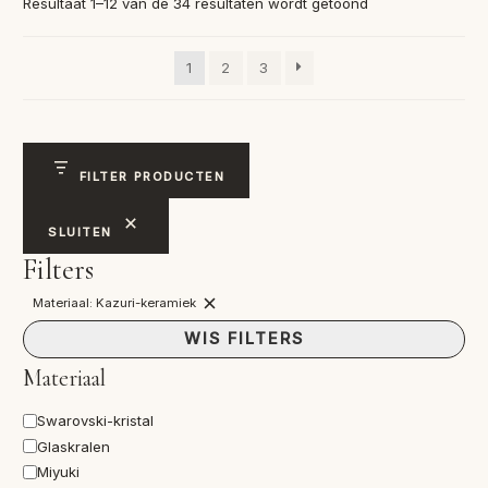
Gesorteerd
Resultaat 1–12 van de 34 resultaten wordt getoond
op
nieuwste
1
2
3
FILTER PRODUCTEN
SLUITEN
Filters
Materiaal: Kazuri-keramiek
FILTER
VERWIJDEREN:
WIS FILTERS
MATERIAAL:
KAZURI-
Materiaal
KERAMIEK
Materiaal
Swarovski-kristal
Glaskralen
Miyuki