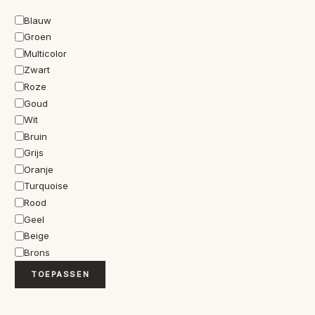
Kleur
Blauw
Groen
Multicolor
Zwart
Roze
Goud
Wit
Bruin
Grijs
Oranje
Turquoise
Rood
Geel
Beige
Brons
TOEPASSEN