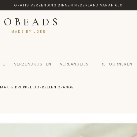
GRATIS VERZENDING BINNEN NEDERLAND VANAF €50
JOBEADS
MADE BY JOKE
TE
VERZENDKOSTEN
VERLANGLIJST
RETOURNEREN
CT
MIJN ACCOUNT
RETOURNEREN
TRANSLATE
VERLANGLIJST
AAKTE DRUPPEL OORBELLEN ORANGE
INKEL
WINKELWAGEN