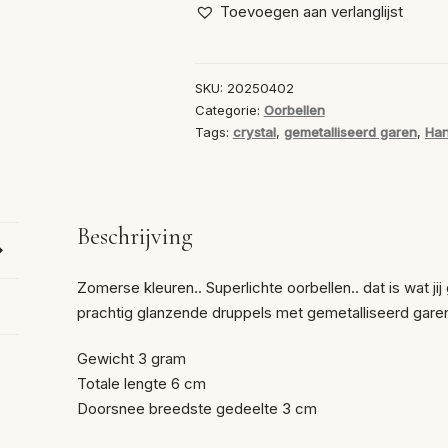
Oorbellen
Toevoegen aan verlanglijst
Orange
aantal
SKU:
20250402
Categorie:
Oorbellen
Tags:
crystal
,
gemetalliseerd garen
,
Ha
Beschrijving
Zomerse kleuren.. Superlichte oorbellen.. dat is wat ji
prachtig glanzende druppels met gemetalliseerd gare
Gewicht 3 gram
Totale lengte 6 cm
Doorsnee breedste gedeelte 3 cm