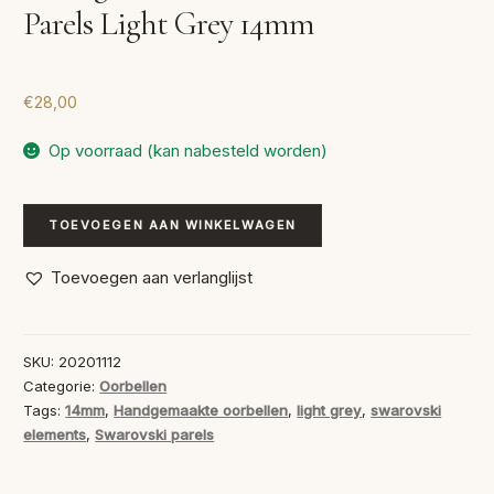
Parels Light Grey 14mm
€
28,00
Op voorraad (kan nabesteld worden)
Handgemaakte
TOEVOEGEN AAN WINKELWAGEN
Oorbellen
Swarovski
Toevoegen aan verlanglijst
Parels
Light
Grey
SKU:
20201112
14mm
Categorie:
Oorbellen
aantal
Tags:
14mm
,
Handgemaakte oorbellen
,
light grey
,
swarovski
elements
,
Swarovski parels