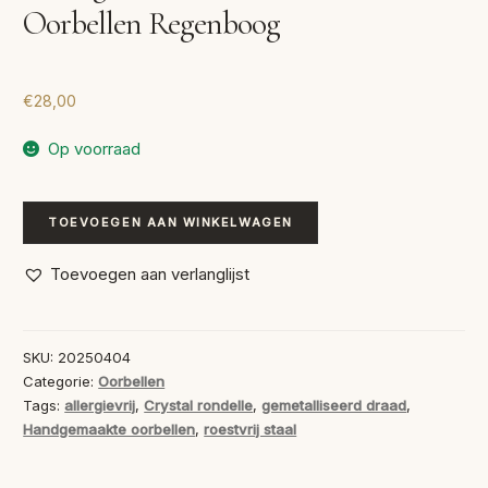
Oorbellen Regenboog
€
28,00
Op voorraad
Handgemaakte
TOEVOEGEN AAN WINKELWAGEN
Statement
Oorbellen
Toevoegen aan verlanglijst
Regenboog
aantal
SKU:
20250404
Categorie:
Oorbellen
Tags:
allergievrij
,
Crystal rondelle
,
gemetalliseerd draad
,
Handgemaakte oorbellen
,
roestvrij staal