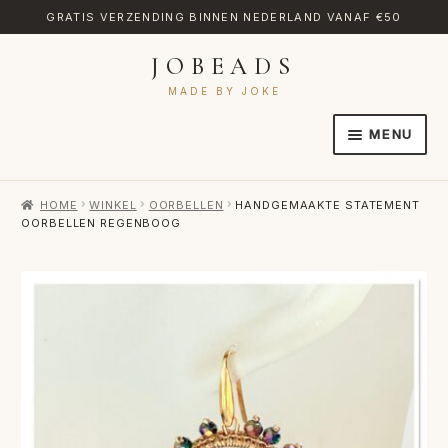
GRATIS VERZENDING BINNEN NEDERLAND VANAF €50
JOBEADS
Ga
Ga
door
naar
MADE BY JOKE
naar
de
MENU
navigatie
inhoud
HOME
HOME
WINKEL
OORBELLEN
HANDGEMAAKTE STATEMENT
AFREKENEN
OORBELLEN REGENBOOG
CATEGORIES
CONTACT
MIJN ACCOUNT
RETOURNEREN
TRANSLATE