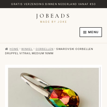
GRATIS VERZENDING BINNEN NEDERLAND VANAF €50
JOBEADS
Ga
Ga
door
naar
MADE BY JOKE
naar
de
MENU
navigatie
inhoud
HOME
HOME
WINKEL
OORBELLEN
SWAROVSKI OORBELLEN
AFREKENEN
DRUPPEL VITRAIL MEDIUM 16MM
CATEGORIES
CONTACT
MIJN ACCOUNT
RETOURNEREN
TRANSLATE