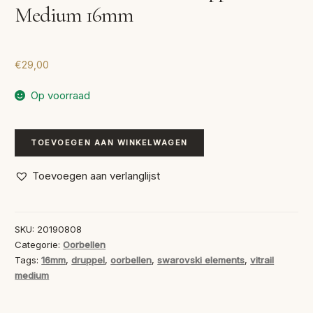
Medium 16mm
€
29,00
Op voorraad
Swarovski
TOEVOEGEN AAN WINKELWAGEN
Oorbellen
Druppel
Toevoegen aan verlanglijst
Vitrail
Medium
16mm
SKU:
20190808
aantal
Categorie:
Oorbellen
Tags:
16mm
,
druppel
,
oorbellen
,
swarovski elements
,
vitrail
medium