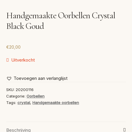
VERLANGLIJST
Handgemaakte Oorbellen Crystal
VERZENDKOSTEN
Black Goud
VOLG BESTELLING
WINKEL
€
20,00
WINKELWAGEN
Uitverkocht
Toevoegen aan verlanglijst
SKU:
20200116
Categorie:
Oorbellen
Tags:
crystal
,
Handgemaakte oorbellen
Beschrijving