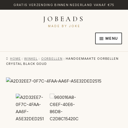
GRATIS VERZENDING BINNEN NEDERLAND VANAF €75
JOBEADS
Ga
Ga
door
naar
MADE BY JOKE
naar
de
MENU
navigatie
inhoud
HOME
HOME
WINKEL
OORBELLEN
HANDGEMAAKTE OORBELLEN
AFREKENEN
CRYSTAL BLACK GOUD
CATEGORIES
CONTACT
MIJN ACCOUNT
RETOURNEREN
TRANSLATE