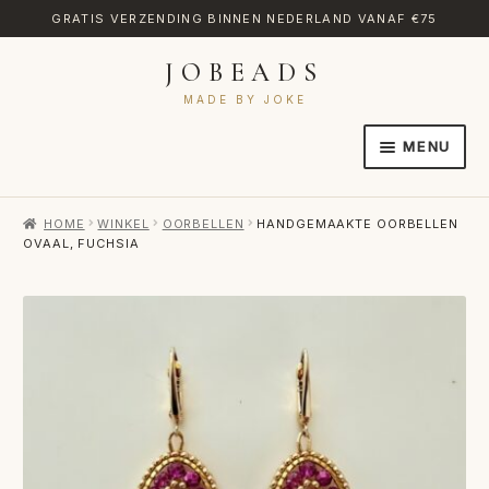
GRATIS VERZENDING BINNEN NEDERLAND VANAF €75
JOBEADS
Ga
Ga
door
naar
MADE BY JOKE
naar
de
MENU
navigatie
inhoud
HOME
HOME
WINKEL
OORBELLEN
HANDGEMAAKTE OORBELLEN
AFREKENEN
OVAAL, FUCHSIA
CATEGORIES
CONTACT
MIJN ACCOUNT
RETOURNEREN
TRANSLATE