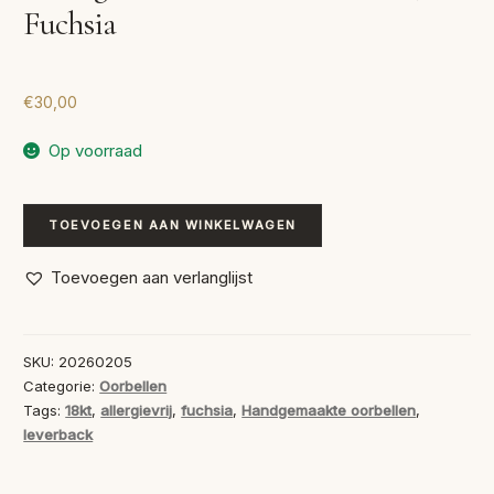
Fuchsia
€
30,00
Op voorraad
Handgemaakte
TOEVOEGEN AAN WINKELWAGEN
Oorbellen
Ovaal,
Toevoegen aan verlanglijst
Fuchsia
aantal
SKU:
20260205
Categorie:
Oorbellen
Tags:
18kt
,
allergievrij
,
fuchsia
,
Handgemaakte oorbellen
,
leverback