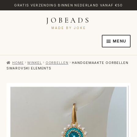
GRATIS VERZENDING BINNEN NEDERLAND VANAF €50
JOBEADS
Ga
Ga
door
naar
MADE BY JOKE
naar
de
MENU
navigatie
inhoud
HOME
HOME
WINKEL
OORBELLEN
HANDGEMAAKTE OORBELLEN
AFREKENEN
SWAROVSKI ELEMENTS
CATEGORIES
CONTACT
MIJN ACCOUNT
RETOURNEREN
TRANSLATE