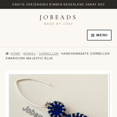
GRATIS VERZENDING BINNEN NEDERLAND VANAF €50
JOBEADS
Ga
Ga
door
naar
MADE BY JOKE
naar
de
MENU
navigatie
inhoud
HOME
HOME
WINKEL
OORBELLEN
HANDGEMAAKTE OORBELLEN
AFREKENEN
SWAROVSKI MAJESTIC BLUE
CATEGORIES
CONTACT
MIJN ACCOUNT
RETOURNEREN
TRANSLATE