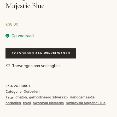
Majestic Blue
€
38,00
Op voorraad
Handgemaakte
TOEVOEGEN AAN WINKELWAGEN
Oorbellen
Swarovski
Toevoegen aan verlanglijst
Majestic
Blue
aantal
SKU:
20210501
Categorie:
Oorbellen
Tags:
chaton
,
gerhodineerd zilver925
,
Handgemaakte
oorbellen
,
rivoli
,
swarovki elements
,
Swarovski Majestic Blue