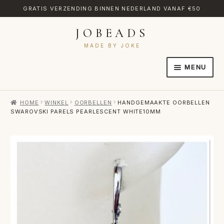
GRATIS VERZENDING BINNEN NEDERLAND VANAF €50
JOBEADS
Ga
Ga
door
naar
MADE BY JOKE
naar
de
MENU
navigatie
inhoud
HOME
HOME
WINKEL
OORBELLEN
HANDGEMAAKTE OORBELLEN
AFREKENEN
SWAROVSKI PARELS PEARLESCENT WHITE10MM
CATEGORIES
CONTACT
MIJN ACCOUNT
RETOURNEREN
TRANSLATE