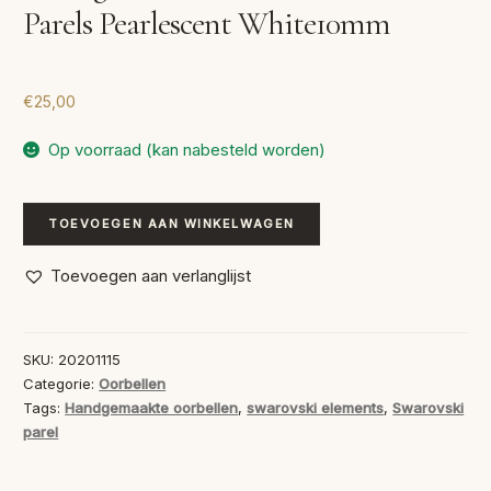
Parels Pearlescent White10mm
€
25,00
Op voorraad (kan nabesteld worden)
Handgemaakte
TOEVOEGEN AAN WINKELWAGEN
Oorbellen
Swarovski
Toevoegen aan verlanglijst
Parels
Pearlescent
White10mm
SKU:
20201115
aantal
Categorie:
Oorbellen
Tags:
Handgemaakte oorbellen
,
swarovski elements
,
Swarovski
parel