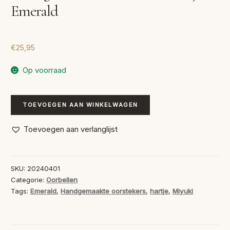
Emerald
€
25,95
Op voorraad
Handgemaakte
TOEVOEGEN AAN WINKELWAGEN
Oorstekers
Hartje
Toevoegen aan verlanglijst
Emerald
aantal
SKU:
20240401
Categorie:
Oorbellen
Tags:
Emerald
,
Handgemaakte oorstekers
,
hartje
,
Miyuki