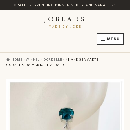
GRATIS VERZENDING BINNEN NEDERLAND VANAF €75
JOBEADS
Ga
Ga
door
naar
MADE BY JOKE
naar
de
MENU
navigatie
inhoud
HOME
HOME
WINKEL
OORBELLEN
HANDGEMAAKTE
AFREKENEN
OORSTEKERS HARTJE EMERALD
CATEGORIES
CONTACT
MIJN ACCOUNT
RETOURNEREN
TRANSLATE