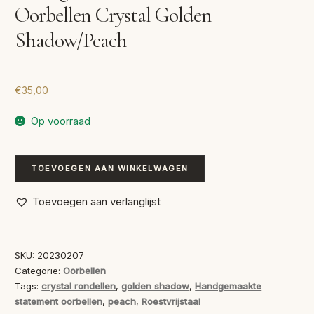
Oorbellen Crystal Golden
Shadow/Peach
€
35,00
Op voorraad
Handgemaakte
TOEVOEGEN AAN WINKELWAGEN
Statement
Oorbellen
Toevoegen aan verlanglijst
Crystal
Golden
Shadow/Peach
SKU:
20230207
aantal
Categorie:
Oorbellen
Tags:
crystal rondellen
,
golden shadow
,
Handgemaakte
statement oorbellen
,
peach
,
Roestvrijstaal