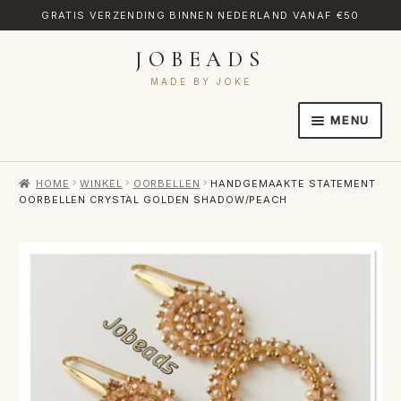
GRATIS VERZENDING BINNEN NEDERLAND VANAF €50
JOBEADS
Ga
Ga
door
naar
MADE BY JOKE
naar
de
MENU
navigatie
inhoud
HOME
HOME
WINKEL
OORBELLEN
HANDGEMAAKTE STATEMENT
AFREKENEN
OORBELLEN CRYSTAL GOLDEN SHADOW/PEACH
CATEGORIES
CONTACT
MIJN ACCOUNT
RETOURNEREN
TRANSLATE