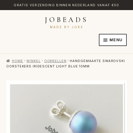
GRATIS VERZENDING BINNEN NEDERLAND VANAF €50
JOBEADS
Ga
Ga
door
naar
MADE BY JOKE
naar
de
MENU
navigatie
inhoud
HOME
HOME
WINKEL
OORBELLEN
HANDGEMAAKTE SWAROVSKI
AFREKENEN
OORSTEKERS IRIDESCENT LIGHT BLUE 10MM
CATEGORIES
CONTACT
MIJN ACCOUNT
RETOURNEREN
TRANSLATE