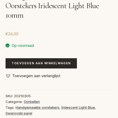
Oorstekers Iridescent Light Blue
10mm
€
24,00
Op voorraad
Handgemaakte
TOEVOEGEN AAN WINKELWAGEN
Swarovski
Oorstekers
Toevoegen aan verlanglijst
Iridescent
Light
Blue
SKU:
20210305
10mm
Categorie:
Oorbellen
aantal
Tags:
Handgemaakte oorstekers
,
Iridescent Light Blue
,
Swarovski parel