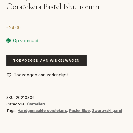
Oorstekers Pastel Blue 10mm
€
24,00
Op voorraad
Handgemaakte
TOEVOEGEN AAN WINKELWAGEN
Swarovski
Oorstekers
Toevoegen aan verlanglijst
Pastel
Blue
10mm
SKU:
20210306
aantal
Categorie:
Oorbellen
Tags:
Handgemaakte oorstekers
,
Pastel Blue
,
Swarovski parel