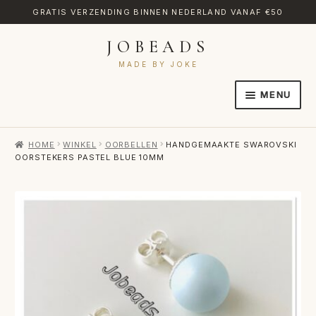
GRATIS VERZENDING BINNEN NEDERLAND VANAF €50
JOBEADS
Ga
Ga
door
naar
MADE BY JOKE
naar
de
MENU
navigatie
inhoud
HOME
HOME
WINKEL
OORBELLEN
HANDGEMAAKTE SWAROVSKI
AFREKENEN
OORSTEKERS PASTEL BLUE 10MM
CATEGORIES
CONTACT
MIJN ACCOUNT
RETOURNEREN
TRANSLATE