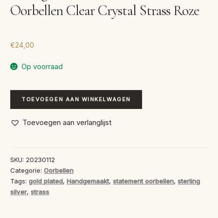
Oorbellen Clear Crystal Strass Roze
€
24,00
Op voorraad
Handgemaakte
TOEVOEGEN AAN WINKELWAGEN
Statement
Oorbellen
Toevoegen aan verlanglijst
Clear
Crystal
Strass
SKU:
20230112
Roze
Categorie:
Oorbellen
aantal
Tags:
gold plated
,
Handgemaakt
,
statement oorbellen
,
sterling
silver
,
strass