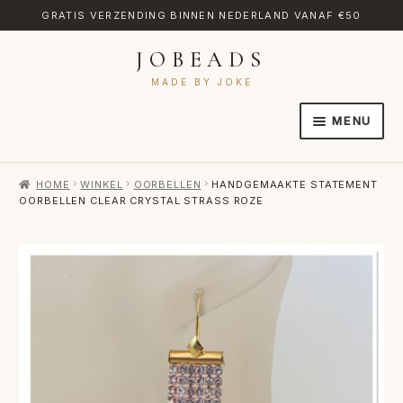
GRATIS VERZENDING BINNEN NEDERLAND VANAF €50
JOBEADS
Ga
Ga
door
naar
MADE BY JOKE
naar
de
MENU
navigatie
inhoud
HOME
HOME
WINKEL
OORBELLEN
HANDGEMAAKTE STATEMENT
AFREKENEN
OORBELLEN CLEAR CRYSTAL STRASS ROZE
CATEGORIES
CONTACT
MIJN ACCOUNT
RETOURNEREN
TRANSLATE